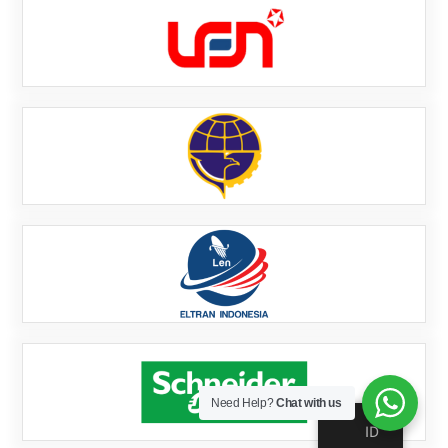
Need Help?
Chat with us
ID